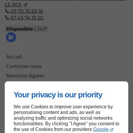
LE-ROI
09 70 35 65 16
07 45 74 19 20
Disponible :
24/7
Accueil
Contactez-nous
Mentions légales
Plan du site
Your privacy is our priority
We use Cookies to improve user experience by
Haut de page
personalising content and ads, as well as
analyzing traffic and optimizing social networks
functionalities. By clicking "I Agree" you consent to
the use of Cookies from our providers
Google