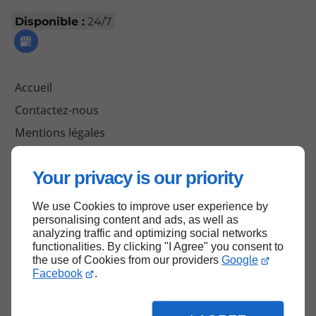
Disponible :
24/7
Accueil
Contactez-nous
Mentions légales
Plan du site
Your privacy is our priority
We use Cookies to improve user experience by
Haut de page
personalising content and ads, as well as
analyzing traffic and optimizing social networks
functionalities. By clicking "I Agree" you consent to
the use of Cookies from our providers
Google
Facebook
.