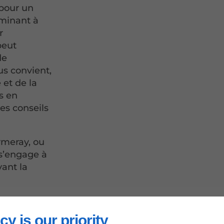
 pour un
iminant à
r
peut
de
us convient,
 et de la
s en
s conseils
rmeray, ou
 s’engage à
vant la
cy is our priority