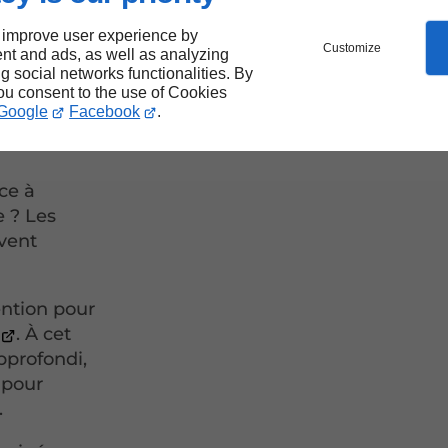
e
 improve user experience by
ay :
Customize
nt and ads, as well as analyzing
ng social networks functionalities. By
you consent to the use of Cookies
Google
Facebook
.
ce à
 ? Les
vent
ention pour
. À cet
pprofondi,
 pour
.