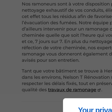
Nos ramoneurs sont à votre disposition
nettoyage exhaustif de vos conduits, él
cet effet tous les résidus afin de favorise
l’évacuation des fumées. Notre équipe 
d’ailleurs intervenir pour un ramonage 
cheminée quelle que soit l’heure qui vo
et ce, 7 jours sur 7. En plus du nettoyage
réfection de votre cheminée, nos expert
ramonage vous donneront également de
avisés pour son entretien.
Tant que votre bâtiment se trouve à He
dans les environs, Nelson T Rénovation
respecter les délais fixés, tout en préser
qualité des
travaux de ramonage
.
Your priva