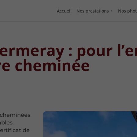
Accueil
Nos prestations
Nos phot
rmeray : pour l’e
re cheminée
e cheminées
ables.
rtificat de