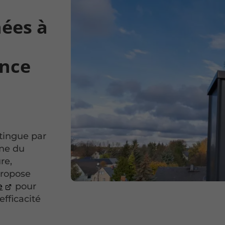
nées à
ance
tingue par
ine du
re,
propose
e
pour
efficacité