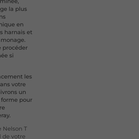
eminée,
ge la plus
ns
anique en
es harnais et
ramonage.
 procéder
ée si
cacement les
dans votre
livrons un
e forme pour
re
ray.
e Nelson T
 de votre